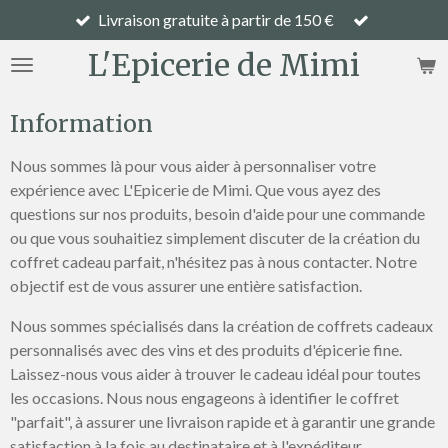
Livraison gratuite à partir de 150 €
Passer
au
L'Epicerie de Mimi
contenu
principal
Information
Nous sommes là pour vous aider à personnaliser votre
expérience avec L'Epicerie de Mimi. Que vous ayez des
questions sur nos produits, besoin d'aide pour une commande
ou que vous souhaitiez simplement discuter de la création du
coffret cadeau parfait, n'hésitez pas à nous contacter. Notre
objectif est de vous assurer une entière satisfaction.
Nous sommes spécialisés dans la création de coffrets cadeaux
personnalisés avec des vins et des produits d'épicerie fine.
Laissez-nous vous aider à trouver le cadeau idéal pour toutes
les occasions. Nous nous engageons à identifier le coffret
"parfait", à assurer une livraison rapide et à garantir une grande
satisfaction à la fois au destinataire et à l'expéditeur.